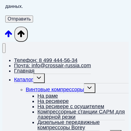
данных.
Телефон: 8 499 444-56-34
Почта: info@crossair-russia.com
Главная
Переключить
Каталог
дочернее
меню
Переключить
Винтовые компрессоры
дочернее
меню
На раме
На ресивере
На ресивере с осушителем
Компрессорные станции CAPM для
лазерной резки
Дизельные передвижные
компрессоры Borey