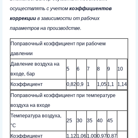
осуществлять с учетом
коэффициентов
коррекции
в зависимости
от рабочих
параметров на производстве.
Поправочный коэффициент при рабочем
давлении
Давление воздуха на
5
6
7
8
9
10
входе, бар
Коэффициент
0,82
0,9
1
1,05
1,1
1,14
Поправочный коэффициент при температуре
воздуха на входе
Температура воздуха,
25
30
35
40
45
°С
Коэффициент
1,12
1,06
1.00
0.97
0.87