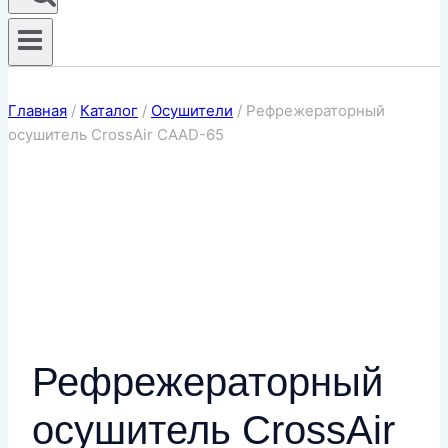
Главная
/
Каталог
/
Осушители
/
Рефрежераторный
осушитель CrossAir CAAD-65
Рефрежераторный
осушитель CrossAir