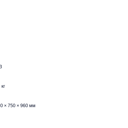
3
 кг
0 × 750 × 960 мм