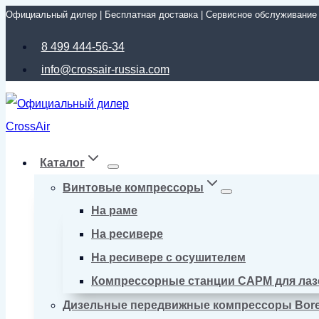
Официальный дилер | Бесплатная доставка | Сервисное обслуживание
Перейти
к
8 499 444-56-34
содержимому
info@crossair-russia.com
Каталог
Винтовые компрессоры
На раме
На ресивере
На ресивере с осушителем
Компрессорные станции CAPM для лаз
Дизельные передвижные компрессоры Bor