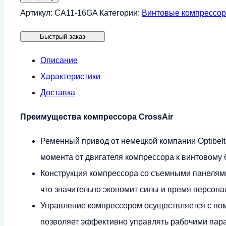
Винтовой
Артикул:
CA11-16GA
Категории:
Винтовые компрессо
компрессор
Быстрый заказ
CrossAir
CA11-
Описание
16GA
Характеристики
(IP23)
Доставка
Преимущества компрессора CrossAir
Ременный привод от немецкой компании Optibel
момента от двигателя компрессора к винтовому б
Конструкция компрессора со съемными панелями
что значительно экономит силы и время персон
Управление компрессором осуществляется с по
позволяет эффективно управлять рабочими пар