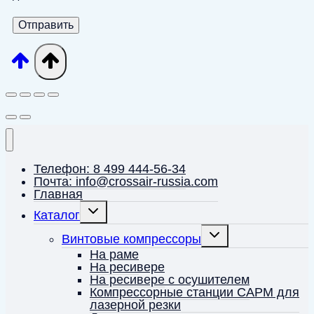
Телефон: 8 499 444-56-34
Почта: info@crossair-russia.com
Главная
Переключить
Каталог
дочернее
меню
Переключить
Винтовые компрессоры
дочернее
меню
На раме
На ресивере
На ресивере с осушителем
Компрессорные станции CAPM для
лазерной резки