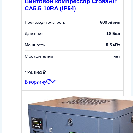
Винтовой компрессор CrossAir
CA5.5-10RA (IP54)
Производительность
600 л/мин
Давление
10 Бар
Мощность
5,5 кВт
С осушителем
нет
124 634
₽
В корзину