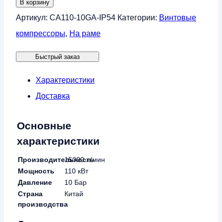
В корзину
Винтовой
Артикул:
CA110-10GA-IP54
Категории:
Винтовые
компрессор
компрессоры
,
На раме
CrossAir
Быстрый заказ
CA110-
10GA
Характеристики
(IP54)
Доставка
Основные
характеристики
Производительность
15000 л/мин
Мощность
110 кВт
Давление
10 Бар
Страна
Китай
производства