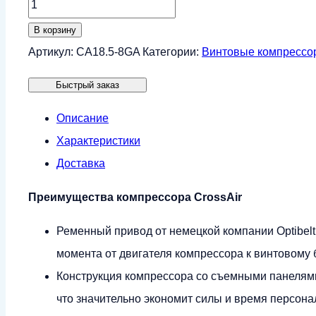
Количество
товара
В корзину
Винтовой
Артикул:
CA18.5-8GA
Категории:
Винтовые компрессо
компрессор
Быстрый заказ
CrossAir
CA18.5-
Описание
8GA
Характеристики
(IP23)
Доставка
Преимущества компрессора CrossAir
Ременный привод от немецкой компании Optibel
момента от двигателя компрессора к винтовому б
Конструкция компрессора со съемными панелями
что значительно экономит силы и время персон