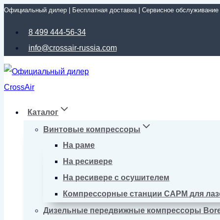
Официальный дилер | Бесплатная доставка | Сервисное обслуживание
Перейти
к
8 499 444-56-34
содержимому
info@crossair-russia.com
Каталог
Винтовые компрессоры
На раме
На ресивере
На ресивере с осушителем
Компрессорные станции CAPM для лаз
Дизельные передвижные компрессоры Bor