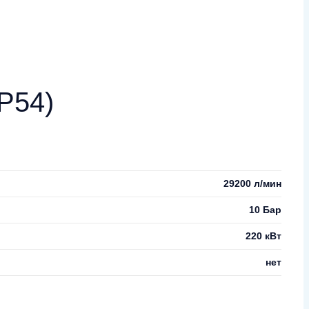
P54)
29200 л/мин
10 Бар
220 кВт
нет