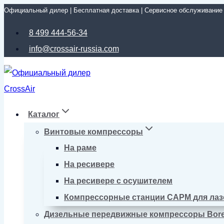
Официальный дилер | Бесплатная доставка | Сервисное обслуживание
Перейти
к
8 499 444-56-34
содержимому
info@crossair-russia.com
Каталог
Винтовые компрессоры
На раме
На ресивере
На ресивере с осушителем
Компрессорные станции CAPM для лаз
Дизельные передвижные компрессоры Bor