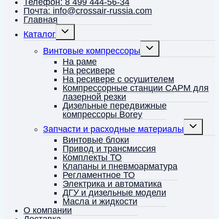
Телефон: 8 499 444-56-34
Почта: info@crossair-russia.com
Главная
Переключить
Каталог
дочернее
меню
Переключить
Винтовые компрессоры
дочернее
меню
На раме
На ресивере
На ресивере с осушителем
Компрессорные станции CAPM для
лазерной резки
Дизельные передвижные
компрессоры Borey
Переключ
Запчасти и расходные материалы
дочернее
меню
Винтовые блоки
Привод и трансмиссия
Комплекты ТО
Клапаны и пневмоарматура
Регламентное ТО
Электрика и автоматика
ДГУ и дизельные модели
Масла и жидкости
О компании
Доставка