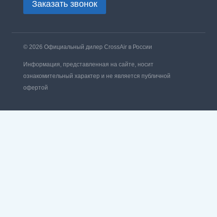
Заказать звонок
© 2026 Официальный дилер CrossAir в России
Информация, представленная на сайте, носит
ознакомительный характер и не является публичной
офертой
Обзор корзины
Корзина пуста.
Заказ звонка