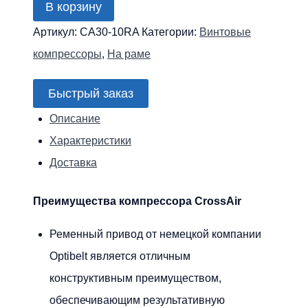
В корзину
Винтовой
Артикул:
CA30-10RA
Категории:
Винтовые
компрессор
компрессоры
,
На раме
CrossAir
CA30-
Быстрый заказ
10RA
Описание
(IP23)
Характеристики
Доставка
Преимущества компрессора CrossAir
Ременный привод от немецкой компании
Optibelt является отличным
конструктивным преимуществом,
обеспечивающим результативную