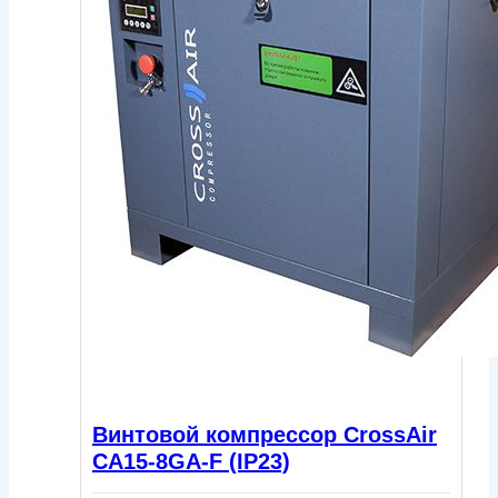
Винтовой компрессор CrossAir
CA15-8GA-F (IP23)