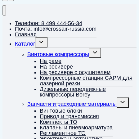
Телефон: 8 499 444-56-34
Почта: info@crossair-russia.com
Главная
Переключить
Каталог
дочернее
меню
Переключить
Винтовые компрессоры
дочернее
меню
На раме
На ресивере
На ресивере с осушителем
Компрессорные станции CAPM для
лазерной резки
Дизельные передвижные
компрессоры Borey
Переключ
Запчасти и расходные материалы
дочернее
меню
Винтовые блоки
Привод и трансмиссия
Комплекты ТО
Клапаны и пневмоарматура
Регламентное ТО
Электрика и автоматика