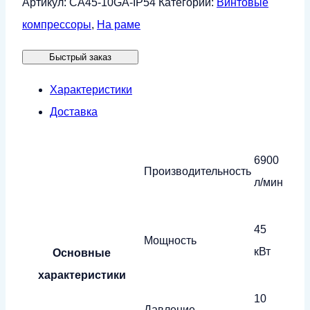
Артикул:
CA45-10GA-IP54
Категории:
Винтовые
компрессор
компрессоры
,
На раме
CrossAir
Быстрый заказ
CA45-
10GA
Характеристики
(IP54)
Доставка
6900
Производительность
л/мин
45
Мощность
кВт
Основные
характеристики
10
Давление