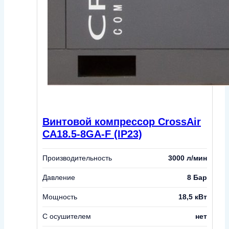
Винтовой компрессор CrossAir
CA18.5-8GA-F (IP23)
Производительность
3000 л/мин
Давление
8 Бар
Мощность
18,5 кВт
С осушителем
нет