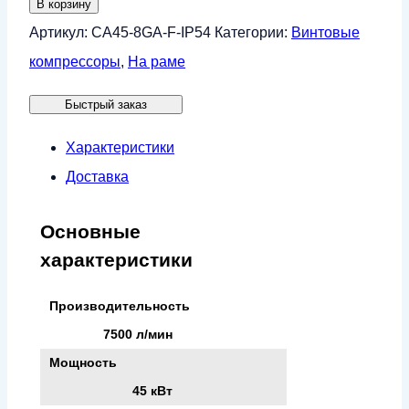
В корзину
Винтовой
Артикул:
CA45-8GA-F-IP54
Категории:
Винтовые
компрессор
компрессоры
,
На раме
CrossAir
Быстрый заказ
CA45-
8GA-
Характеристики
F
Доставка
(IP54)
Основные
характеристики
Производительность
7500 л/мин
Мощность
45 кВт