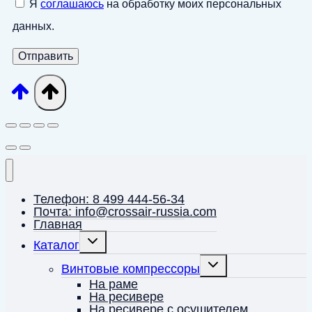
Я
соглашаюсь
на обработку моих персональных
данных.
Телефон: 8 499 444-56-34
Почта: info@crossair-russia.com
Главная
Переключить
Каталог
дочернее
меню
Переключить
Винтовые компрессоры
дочернее
меню
На раме
На ресивере
На ресивере с осушителем