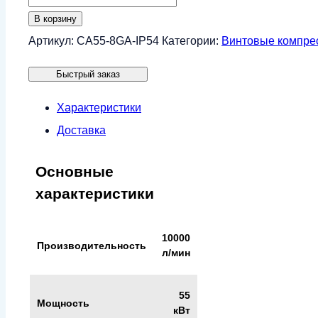
товара
В корзину
Винтовой
Артикул:
CA55-8GA-IP54
Категории:
Винтовые компре
компрессор
Быстрый заказ
CrossAir
CA55-
Характеристики
8GA
Доставка
(IP54)
Основные
характеристики
10000
Производительность
л/мин
55
Мощность
кВт