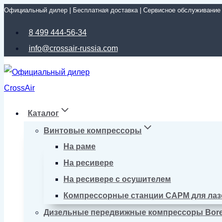
Официальный дилер | Бесплатная доставка | Сервисное обслуживание
Перейти
к
8 499 444-56-34
содержимому
info@crossair-russia.com
Каталог
Винтовые компрессоры
На раме
На ресивере
На ресивере с осушителем
Компрессорные станции CAPM для лаз
Дизельные передвижные компрессоры Bor