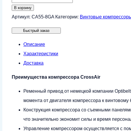
товара
В корзину
Винтовой
Артикул:
CA55-8GA
Категории:
Винтовые компрессор
компрессор
Быстрый заказ
CrossAir
CA55-
Описание
8GA
Характеристики
(IP23)
Доставка
Преимущества компрессора CrossAir
Ременный привод от немецкой компании Optibel
момента от двигателя компрессора к винтовому б
Конструкция компрессора со съемными панелями
что значительно экономит силы и время персон
Управление компрессором осуществляется с по