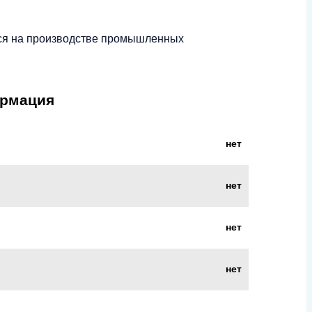
ейся на производстве промышленных
ормация
нет
нет
нет
нет