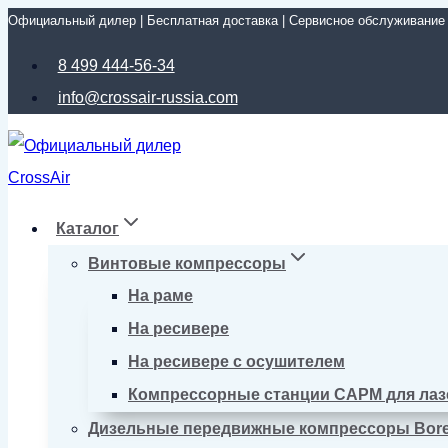
Официальный дилер | Бесплатная доставка | Сервисное обслуживание
Перейти
к
8 499 444-56-34
содержимому
info@crossair-russia.com
Каталог
Винтовые компрессоры
На раме
На ресивере
На ресивере с осушителем
Компрессорные станции CAPM для лаз
Дизельные передвижные компрессоры Bor