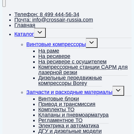
Телефон: 8 499 444-56-34
Почта: info@crossair-russia.com
Главная
Переключить
Каталог
дочернее
меню
Переключить
Винтовые компрессоры
дочернее
меню
На раме
На ресивере
На ресивере с осушителем
Компрессорные станции CAPM для
лазерной резки
Дизельные передвижные
компрессоры Borey
Переключ
Запчасти и расходные материалы
дочернее
меню
Винтовые блоки
Привод и трансмиссия
Комплекты ТО
Клапаны и пневмоарматура
Регламентное ТО
Электрика и автоматика
ДГУ и дизельные модели