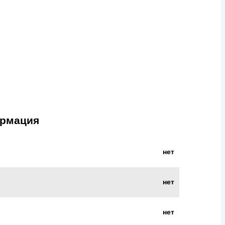
ормация
нет
нет
нет