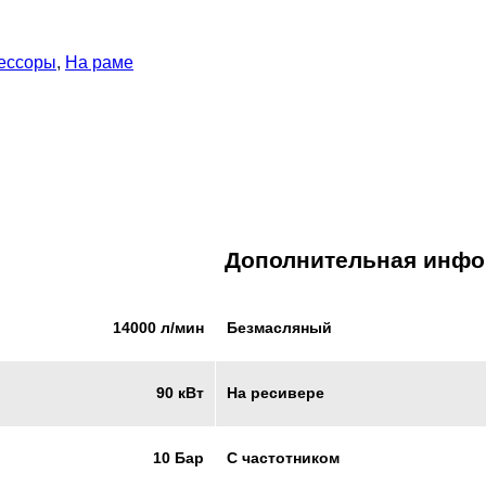
ессоры
,
На раме
Дополнительная инф
Безмасляный
14000 л/мин
На ресивере
90 кВт
С частотником
10 Бар