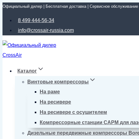
Официальный дилер | Бесплатная доставка | Сервисное обслуживание
Перейти
к
8 499 444-56-34
содержимому
info@crossair-russia.com
Каталог
Винтовые компрессоры
На раме
На ресивере
На ресивере с осушителем
Компрессорные станции CAPM для лаз
Дизельные передвижные компрессоры Bor