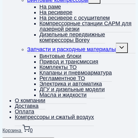
дочернее
меню
На раме
На ресивере
На ресивере с осушителем
Компрессорные станции CAPM для
лазерной резки
Дизельные передвижные
компрессоры Borey
Переключ
Запчасти и расходные материалы
дочернее
меню
Винтовые блоки
Привод и трансмиссия
Комплекты ТО
Клапаны и пневмоарматура
Регламентное ТО
Электрика и автоматика
ДГУ и дизельные модели
Масла и жидкости
О компании
Доставка
Оплата
Компрессоры и сжатый воздух
Корзина
0