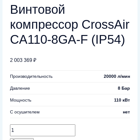
Винтовой
компрессор CrossAir
CA110-8GA-F (IP54)
2 003 369
₽
Производительность
20000 л/мин
Давление
8 Бар
Мощность
110 кВт
С осушителем
нет
Количество
товара