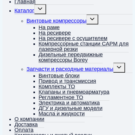
Главная
Переключить
Каталог
дочернее
меню
Переключить
Винтовые компрессоры
дочернее
меню
На раме
На ресивере
На ресивере с осушителем
Компрессорные станции CAPM для
лазерной резки
Дизельные передвижные
компрессоры Borey
Переключ
Запчасти и расходные материалы
дочернее
меню
Винтовые блоки
Привод и трансмиссия
Комплекты ТО
Клапаны и пневмоарматура
Регламентное ТО
Электрика и автоматика
ДГУ и дизельные модели
Масла и жидкости
О компании
Доставка
Оплата