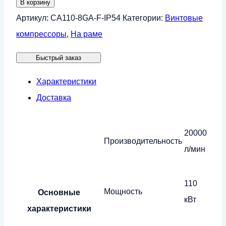
В корзину
Винтовой
Артикул:
СА110-8GA-F-IP54
Категории:
Винтовые
компрессор
компрессоры
,
На раме
CrossAir
Быстрый заказ
CA110-
8GA-
Характеристики
F
Доставка
(IP54)
20000
Производительность
л/мин
110
Мощность
Основные
кВт
характеристики