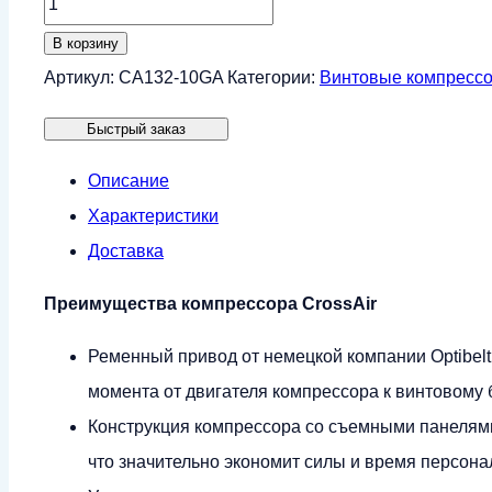
товара
В корзину
Винтовой
Артикул:
CA132-10GA
Категории:
Винтовые компресс
компрессор
Быстрый заказ
CrossAir
CA132-
Описание
10GA
Характеристики
(IP23)
Доставка
Преимущества компрессора CrossAir
Ременный привод от немецкой компании Optibel
момента от двигателя компрессора к винтовому б
Конструкция компрессора со съемными панелями
что значительно экономит силы и время персон