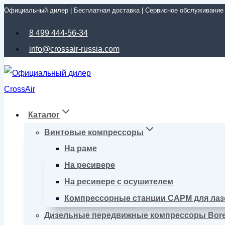
Официальный дилер | Бесплатная доставка | Сервисное обслуживание
Перейти
к
8 499 444-56-34
содержимому
info@crossair-russia.com
Каталог
Винтовые компрессоры
На раме
На ресивере
На ресивере с осушителем
Компрессорные станции CAPM для лаз
Дизельные передвижные компрессоры Bor