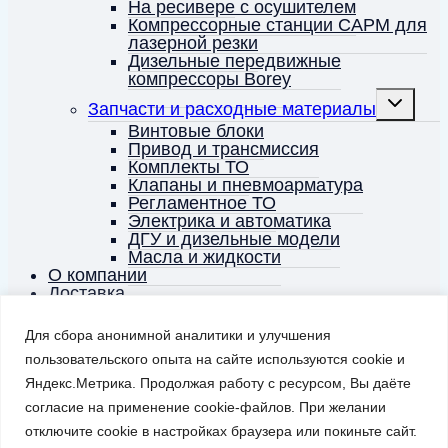
На ресивере с осушителем
Компрессорные станции CAPM для
лазерной резки
Дизельные передвижные
компрессоры Borey
Переключ
Запчасти и расходные материалы
дочернее
меню
Винтовые блоки
Привод и трансмиссия
Комплекты ТО
Клапаны и пневмоарматура
Регламентное ТО
Электрика и автоматика
ДГУ и дизельные модели
Масла и жидкости
О компании
Доставка
Оплата
Компрессоры и сжатый воздух
Для сбора анонимной аналитики и улучшения
пользовательского опыта на сайте используются cookie и
Корзина
0
Яндекс.Метрика. Продолжая работу с ресурсом, Вы даёте
Заказать звонок
согласие на применение cookie-файлов. При желании
отключите cookie в настройках браузера или покиньте сайт.