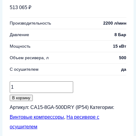
513 065
₽
Производительность
2200 л/мин
Давление
8 Бар
Мощность
15 кВт
Объем ресивера, л
500
С осушителем
да
Количество
товара
В корзину
Винтовой
Артикул:
CA15-8GA-500DRY (IP54)
Категории:
компрессор
Винтовые компрессоры
,
На ресивере с
CrossAir
осушителем
CA15-