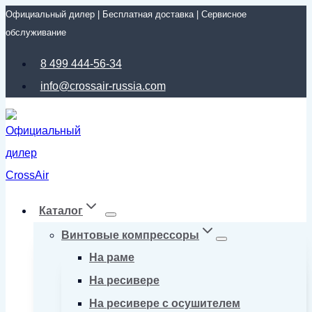
Официальный дилер | Бесплатная доставка | Сервисное
Перейти
обслуживание
к
содержимому
8 499 444-56-34
info@crossair-russia.com
Каталог
Винтовые компрессоры
На раме
На ресивере
На ресивере с осушителем