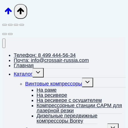
Телефон: 8 499 444-56-34
Почта: info@crossair-russia.com
Главная
Переключить
Каталог
дочернее
меню
Переключить
Винтовые компрессоры
дочернее
меню
На раме
На ресивере
На ресивере с осушителем
Компрессорные станции CAPM для
лазерной резки
Дизельные передвижные
компрессоры Borey
Переключ