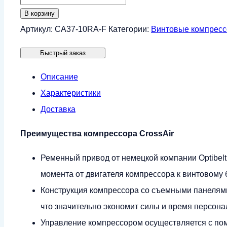
товара
В корзину
Винтовой
Артикул:
CA37-10RA-F
Категории:
Винтовые компрес
компрессор
Быстрый заказ
CrossAir
CA37-
Описание
10RA-
Характеристики
F
Доставка
(IP23)
Преимущества компрессора CrossAir
Ременный привод от немецкой компании Optibel
момента от двигателя компрессора к винтовому б
Конструкция компрессора со съемными панелями
что значительно экономит силы и время персон
Управление компрессором осуществляется с по