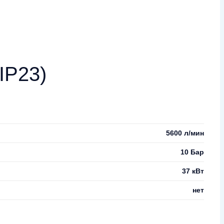
IP23)
5600 л/мин
10 Бар
37 кВт
нет