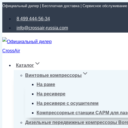
Официальный дилер | Бесплатная доставка | Сервисное обслуживание
Перейти
к
8 499 444-56-34
содержимому
info@crossair-russia.com
Каталог
Винтовые компрессоры
На раме
На ресивере
На ресивере с осушителем
Компрессорные станции CAPM для лаз
Дизельные передвижные компрессоры Bor