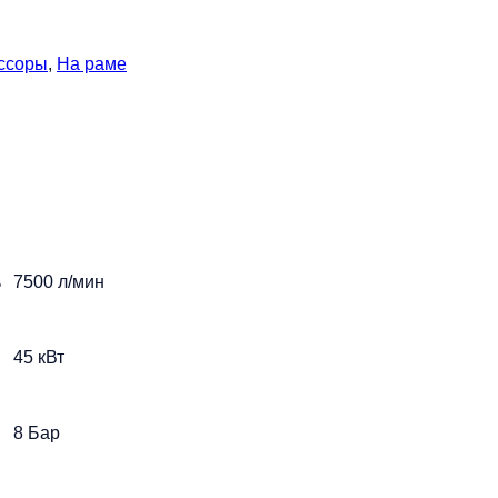
ссоры
,
На раме
ь
7500 л/мин
45 кВт
8 Бар