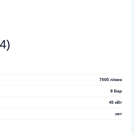
4)
7500 л/мин
8 Бар
45 кВт
нет