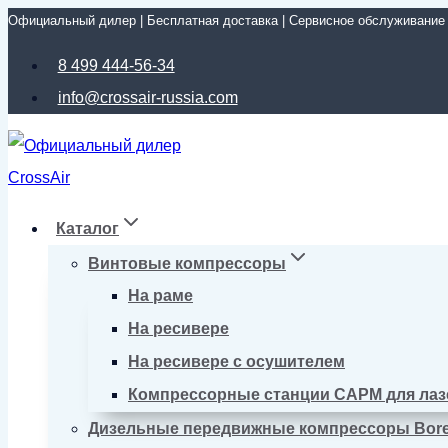
Официальный дилер | Бесплатная доставка | Сервисное обслуживание
Перейти
к
8 499 444-56-34
содержимому
info@crossair-russia.com
Каталог
Винтовые компрессоры
На раме
На ресивере
На ресивере с осушителем
Компрессорные станции CAPM для лаз
Дизельные передвижные компрессоры Bor