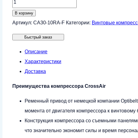
Количество
товара
В корзину
Винтовой
Артикул:
CA30-10RA-F
Категории:
Винтовые компрес
компрессор
Быстрый заказ
CrossAir
CA30-
Описание
10RA-
Характеристики
F
Доставка
(IP23)
Преимущества компрессора CrossAir
Ременный привод от немецкой компании Optibel
момента от двигателя компрессора к винтовому б
Конструкция компрессора со съемными панелями
что значительно экономит силы и время персон