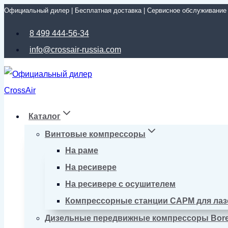
Официальный дилер | Бесплатная доставка | Сервисное обслуживание
Перейти
к
8 499 444-56-34
содержимому
info@crossair-russia.com
Каталог
Винтовые компрессоры
На раме
На ресивере
На ресивере с осушителем
Компрессорные станции CAPM для лаз
Дизельные передвижные компрессоры Bor