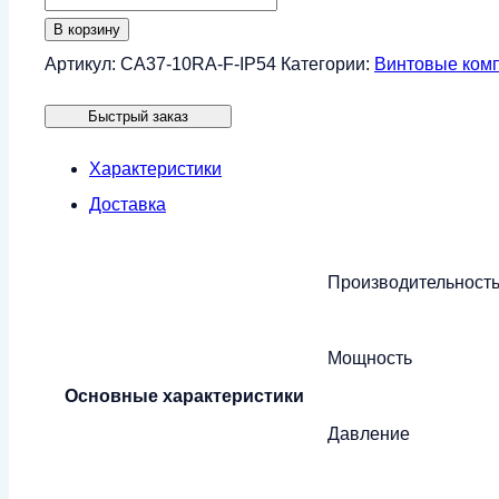
товара
В корзину
Винтовой
Артикул:
CA37-10RA-F-IP54
Категории:
Винтовые ком
компрессор
Быстрый заказ
CrossAir
CA37-
Характеристики
10RA-
Доставка
F
(IP54)
Производительност
Мощность
Основные характеристики
Давление