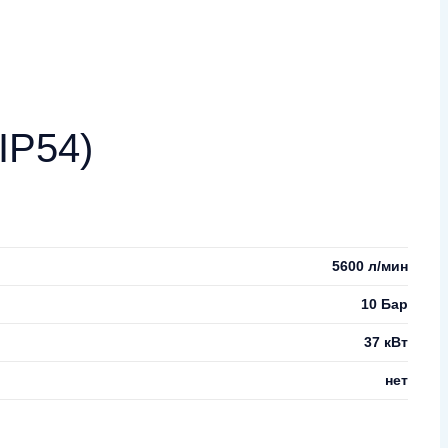
IP54)
5600 л/мин
10 Бар
37 кВт
нет