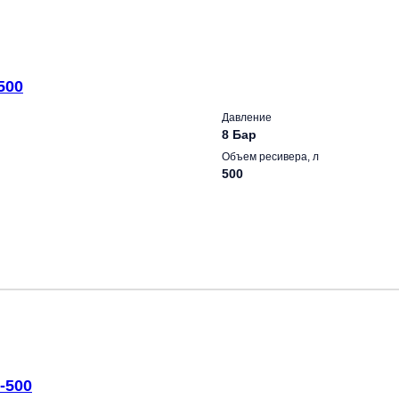
500
Давление
8 Бар
Объем ресивера, л
500
-500