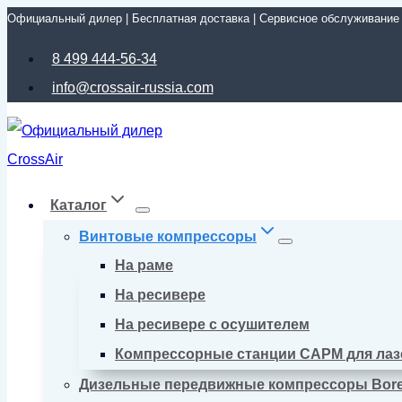
Официальный дилер | Бесплатная доставка | Сервисное обслуживание
Перейти
к
8 499 444-56-34
содержимому
info@crossair-russia.com
Каталог
Винтовые компрессоры
На раме
На ресивере
На ресивере с осушителем
Компрессорные станции CAPM для лаз
Дизельные передвижные компрессоры Bor