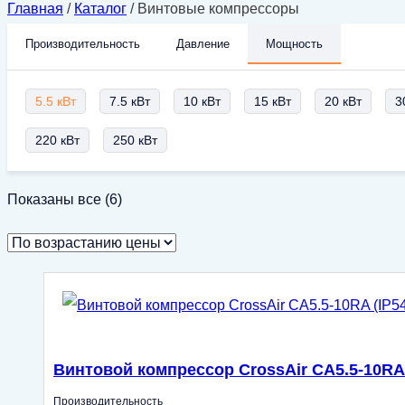
Главная
/
Каталог
/
Винтовые компрессоры
Производительность
Давление
Мощность
5.5 кВт
7.5 кВт
10 кВт
15 кВт
20 кВт
3
220 кВт
250 кВт
Цены:
Показаны все (6)
по
возрастанию
Винтовой компрессор CrossAir CA5.5-10RA 
Производительность