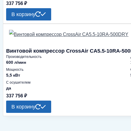
337 756
₽
В корзину
Винтовой компрессор CrossAir CA5.5-10RA-50
Производительность
600 л/мин
Мощность
5,5 кВт
С осушителем
да
337 756
₽
В корзину