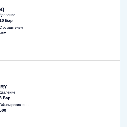
4)
Давление
10 Бар
С осушителем
нет
DRY
Давление
8 Бар
Объем ресивера, л
500