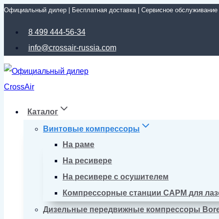
Официальный дилер | Бесплатная доставка | Сервисное обслуживание
Перейти
к
8 499 444-56-34
содержимому
info@crossair-russia.com
Каталог
Винтовые компрессоры
На раме
На ресивере
На ресивере с осушителем
Компрессорные станции CAPM для лаз
Дизельные передвижные компрессоры Bor